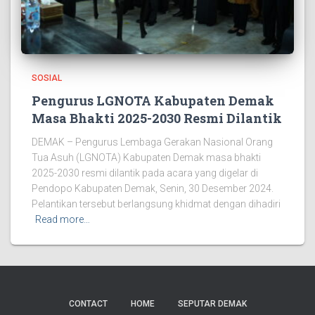
SOSIAL
Pengurus LGNOTA Kabupaten Demak
Masa Bhakti 2025-2030 Resmi Dilantik
DEMAK – Pengurus Lembaga Gerakan Nasional Orang
Tua Asuh (LGNOTA) Kabupaten Demak masa bhakti
2025-2030 resmi dilantik pada acara yang digelar di
Pendopo Kabupaten Demak, Senin, 30 Desember 2024.
Pelantikan tersebut berlangsung khidmat dengan dihadiri
Read more…
CONTACT
HOME
SEPUTAR DEMAK