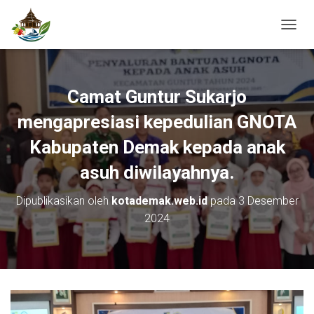
T
O
G
G
L
Camat Guntur Sukarjo
E
N
mengapresiasi kepedulian GNOTA
A
V
Kabupaten Demak kepada anak
I
asuh diwilayahnya.
G
A
S
Dipublikasikan oleh
kotademak.web.id
pada
3 Desember
I
2024