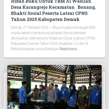
Hibah Buku Untuk TBM Al Wasilah
Desa Karangrejo Kecamatan Bonang.
Bhakti Sosial Peserta Latsar CPNS
Tahun 2025 Kabupaten Demak
Demak, 27 Oktober 2025 — Wujud nyata semangat ASN
muda dalam mendukung gerakan literasi kembali
ditunjukkan oleh peserta Pelatihan Dasar (Latsar) CPNS
Kabupaten Demak Tahun 2025 Angkatan I, II, dan III.
Melalui kegiatan sosial bertajuk
Read more…