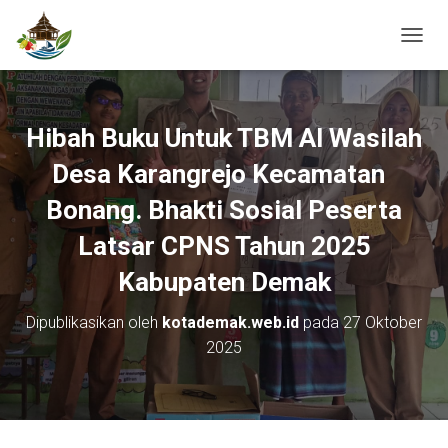
T
O
G
G
L
Hibah Buku Untuk TBM Al Wasilah
E
N
Desa Karangrejo Kecamatan
A
V
Bonang. Bhakti Sosial Peserta
I
Latsar CPNS Tahun 2025
G
A
Kabupaten Demak
S
I
Dipublikasikan oleh
kotademak.web.id
pada
27 Oktober
2025