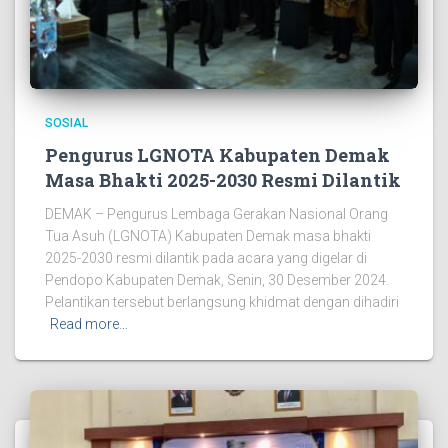
SOSIAL
Pengurus LGNOTA Kabupaten Demak
Masa Bhakti 2025-2030 Resmi Dilantik
DEMAK – Pengurus Lembaga Gerakan Nasional Orang
Tua Asuh (LGNOTA) Kabupaten Demak masa bhakti
2025-2030 resmi dilantik pada acara yang digelar di
Pendopo Kabupaten Demak, Senin, 30 Desember 2024.
Pelantikan tersebut berlangsung khidmat dengan dihadiri
Read more…