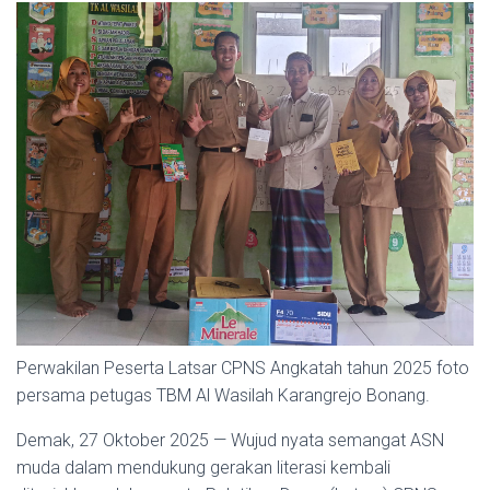
Perwakilan Peserta Latsar CPNS Angkatah tahun 2025 foto
persama petugas TBM Al Wasilah Karangrejo Bonang.
Demak, 27 Oktober 2025 — Wujud nyata semangat ASN
muda dalam mendukung gerakan literasi kembali