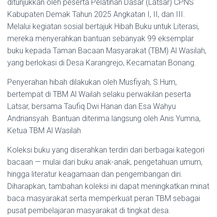
ditunjukkan oleh peserta Pelatihan Dasar (Latsar) CPNS
Kabupaten Demak Tahun 2025 Angkatan I, II, dan III.
Melalui kegiatan sosial bertajuk Hibah Buku untuk Literasi,
mereka menyerahkan bantuan sebanyak 99 eksemplar
buku kepada Taman Bacaan Masyarakat (TBM) Al Wasilah,
yang berlokasi di Desa Karangrejo, Kecamatan Bonang.
Penyerahan hibah dilakukan oleh Musfiyah, S.Hum,
bertempat di TBM Al Wailah selaku perwakilan peserta
Latsar, bersama Taufiq Dwi Hanan dan Esa Wahyu
Andriansyah. Bantuan diterima langsung oleh Anis Yumna,
Ketua TBM Al Wasilah
Koleksi buku yang diserahkan terdiri dari berbagai kategori
bacaan — mulai dari buku anak-anak, pengetahuan umum,
hingga literatur keagamaan dan pengembangan diri.
Diharapkan, tambahan koleksi ini dapat meningkatkan minat
baca masyarakat serta memperkuat peran TBM sebagai
pusat pembelajaran masyarakat di tingkat desa.