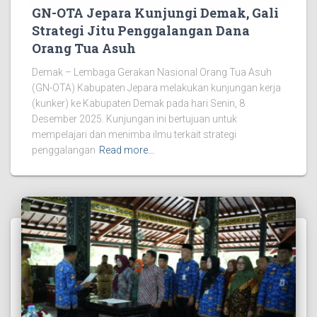
GN-OTA Jepara Kunjungi Demak, Gali
Strategi Jitu Penggalangan Dana
Orang Tua Asuh
Demak – Lembaga Gerakan Nasional Orang Tua Asuh
(GN-OTA) Kabupaten Jepara melakukan kunjungan kerja
(kunker) ke Kabupaten Demak pada hari Senin, 8
Desember 2025. Kunjungan ini bertujuan untuk
mempelajari dan menimba ilmu terkait strategi
penggalangan
Read more…