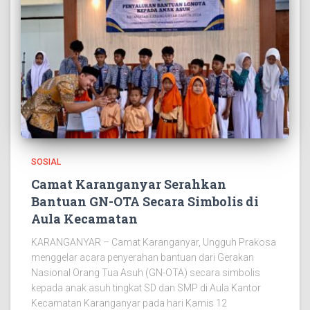
SOSIAL
Camat Karanganyar Serahkan
Bantuan GN-OTA Secara Simbolis di
Aula Kecamatan
KARANGANYAR – Camat Karanganyar, Ungguh Prakosa
menggelar acara penyerahan bantuan dari Gerakan
Nasional Orang Tua Asuh (GN-OTA) secara simbolis
kepada anak asuh tingkat SD dan SMP di Aula Kantor
Kecamatan Karanganyar pada hari Kamis 12