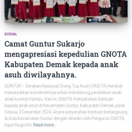
SOSIAL
Camat Guntur Sukarjo
mengapresiasi kepedulian GNOTA
Kabupaten Demak kepada anak
asuh diwilayahnya.
GUNTUR – Gerakan Nasional Orang Tua Asuh (GNOTA) kembali
menunjukkan komitmennya untuk mendukung pendidikan anak-
anak kurang mampu. Kali ini, GNOTA menyalurkan bantuan
kepada anak asuh di Kecamatan Guntur, Kabupaten Demak, pada
Selasa, 3 Desember 2024. Acara penyerahan bantuan berlangsung
di Aula Kecamatan Guntur dengan dihadiri oleh Pengurus GNOTA,
Agus Nugroho
Read more…