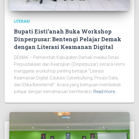
LITERASI
Bupati Eisti’anah Buka Workshop
Dinperpusar: Bentengi Pelajar Demak
dengan Literasi Keamanan Digital
DEMAK – Pemerintah Kabupaten Demak melalui Dinas
Perpustakaan dan Kearsipan (Dinperpusar) secara resmi
menggelar workshop penting bertajuk “Literasi
Keamanan Digital: Edukasi Cyberbullying, Privasi Data,
dan Etika Berinternet”. Acara yang bertujuan membekali
pelajar dengan kemampuan berinteraksi
Read more…