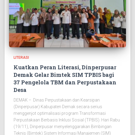
LITERASI
Kuatkan Peran Literasi, Dinperpusar
Demak Gelar Bimtek SIM TPBIS bagi
37 Pengelola TBM dan Perpustakaan
Desa
DEMAK – Dinas Perpustakaan dan Kearsipan
(Dinperpusar) Kabupaten Demak secara serius
menggenjot optimalisasi program Transformasi
Perpustakaan Berbasis Inklusi Sosial (TPBIS). Hari Rabu
(19/11), Dinperpusar menyelenggarakan Bimbingan
Teknis (Bimtek) Sistem Informasi Manajemen (SIM)