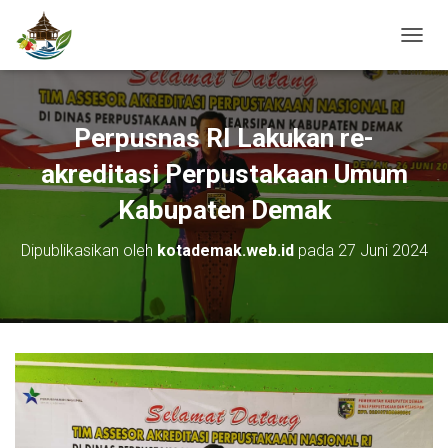
T
O
G
G
L
Perpusnas RI Lakukan re-
E
N
akreditasi Perpustakaan Umum
A
V
Kabupaten Demak
I
G
Dipublikasikan oleh
kotademak.web.id
pada
27 Juni 2024
A
S
I