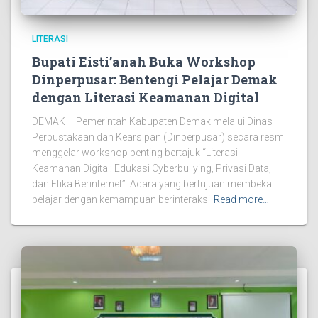
LITERASI
Bupati Eisti’anah Buka Workshop
Dinperpusar: Bentengi Pelajar Demak
dengan Literasi Keamanan Digital
DEMAK – Pemerintah Kabupaten Demak melalui Dinas
Perpustakaan dan Kearsipan (Dinperpusar) secara resmi
menggelar workshop penting bertajuk “Literasi
Keamanan Digital: Edukasi Cyberbullying, Privasi Data,
dan Etika Berinternet”. Acara yang bertujuan membekali
pelajar dengan kemampuan berinteraksi
Read more…