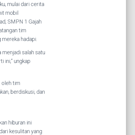
 mulai dari cerita
it mobil
syad, SMPN 1 Gajah
atangan tim
g mereka hadapi.
a menjadi salah satu
i ini,” ungkap
 oleh tim
an, berdiskusi, dan
n hiburan ini
ari kesulitan yang