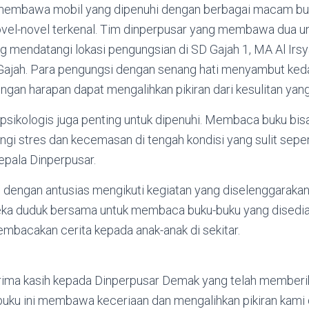
embawa mobil yang dipenuhi dengan berbagai macam buku,
ovel-novel terkenal. Tim dinperpusar yang membawa dua un
ng mendatangi lokasi pengungsian di SD Gajah 1, MA Al Ir
ajah. Para pengungsi dengan senang hati menyambut ked
engan harapan dapat mengalihkan pikiran dari kesulitan yan
n psikologis juga penting untuk dipenuhi. Membaca buku bis
gi stres dan kecemasan di tengah kondisi yang sulit sepert
pala Dinperpusar.
 dengan antusias mengikuti kegiatan yang diselenggarakan
ka duduk bersama untuk membaca buku-buku yang disediak
mbacakan cerita kepada anak-anak di sekitar.
rima kasih kepada Dinperpusar Demak yang telah memberika
uku ini membawa keceriaan dan mengalihkan pikiran kami d