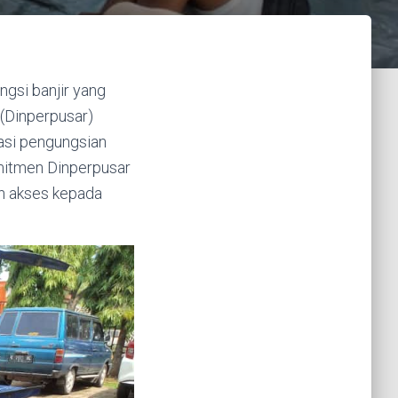
gsi banjir yang
(Dinperpusar)
asi pengungsian
omitmen Dinperpusar
n akses kepada