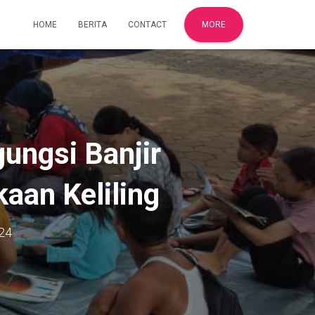
HOME
BERITA
CONTACT
MORE
ungsi Banjir
aan Keliling
024