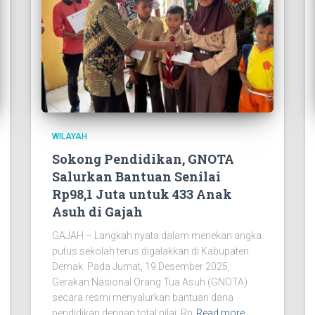
WILAYAH
Sokong Pendidikan, GNOTA
Salurkan Bantuan Senilai
Rp98,1 Juta untuk 433 Anak
Asuh di Gajah
GAJAH – Langkah nyata dalam menekan angka
putus sekolah terus digalakkan di Kabupaten
Demak. Pada Jumat, 19 Desember 2025,
Gerakan Nasional Orang Tua Asuh (GNOTA)
secara resmi menyalurkan bantuan dana
pendidikan dengan total nilai Rp
Read more…