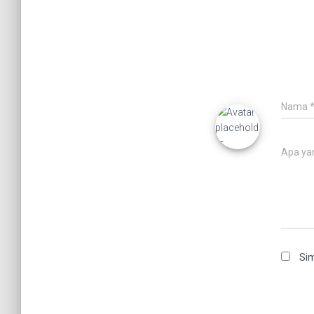
Nama
Apa ya
Sim