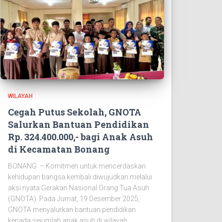
WILAYAH
Cegah Putus Sekolah, GNOTA
Salurkan Bantuan Pendidikan
Rp. 324.400.000,- bagi Anak Asuh
di Kecamatan Bonang
BONANG – Komitmen untuk mencerdaskan
kehidupan bangsa kembali diwujudkan melalui
aksi nyata Gerakan Nasional Orang Tua Asuh
(GNOTA). Pada Jumat, 19 Desember 2025,
GNOTA menyalurkan bantuan pendidikan
kepada sejumlah anak asuh di wilayah