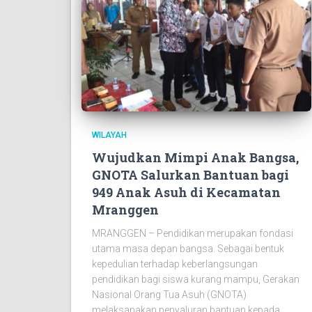
WILAYAH
Wujudkan Mimpi Anak Bangsa,
GNOTA Salurkan Bantuan bagi
949 Anak Asuh di Kecamatan
Mranggen
MRANGGEN – Pendidikan merupakan fondasi
utama masa depan bangsa. Sebagai bentuk
kepedulian terhadap keberlangsungan
pendidikan bagi siswa kurang mampu, Gerakan
Nasional Orang Tua Asuh (GNOTA)
melaksanakan penyaluran bantuan kepada