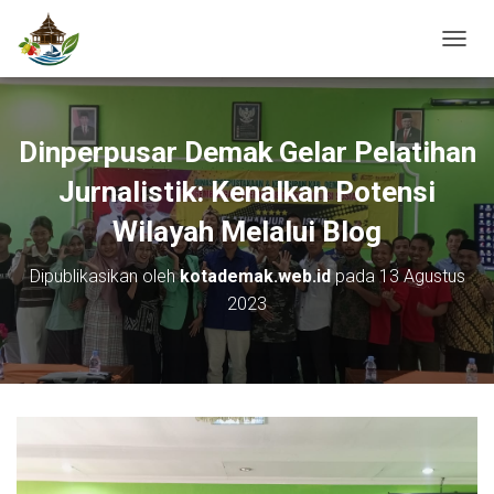
T
O
G
G
L
Dinperpusar Demak Gelar Pelatihan
E
N
Jurnalistik: Kenalkan Potensi
A
V
Wilayah Melalui Blog
I
G
Dipublikasikan oleh
kotademak.web.id
pada
13 Agustus
A
2023
S
I