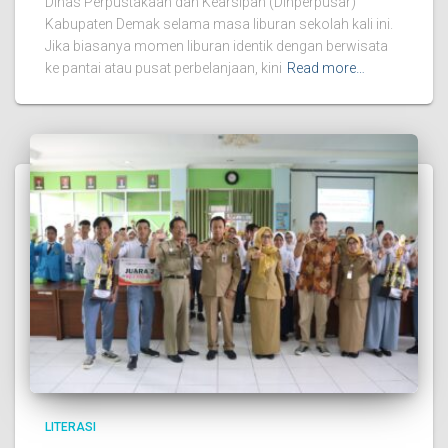
Dinas Perpustakaan dan Kearsipan (Dinperpusar)
Kabupaten Demak selama masa liburan sekolah kali ini.
Jika biasanya momen liburan identik dengan berwisata
ke pantai atau pusat perbelanjaan, kini
Read more…
LITERASI