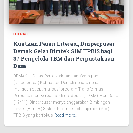
LITERASI
Kuatkan Peran Literasi, Dinperpusar
Demak Gelar Bimtek SIM TPBIS bagi
37 Pengelola TBM dan Perpustakaan
Desa
DEMAK – Dinas Perpustakaan dan Kearsipan
(Dinperpusar) Kabupaten Demak secara serius
menggenjot optimalisasi program Transformasi
Perpustakaan Berbasis Inklusi Sosial (TPBIS). Hari Rabu
(19/11), Dinperpusar menyelenggarakan Bimbingan
Teknis (Bimtek) Sistem Informasi Manajemen (SIM)
TPBIS yang berfokus
Read more…