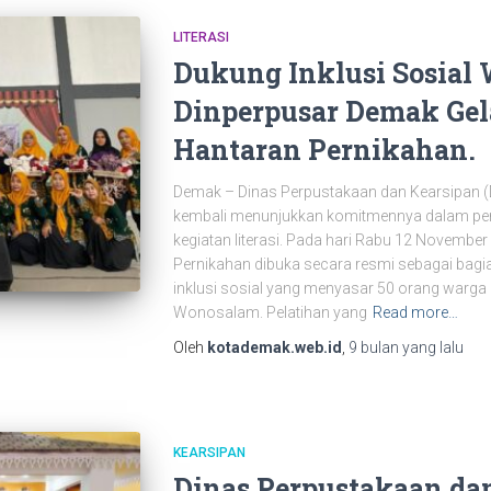
LITERASI
Dukung Inklusi Sosial 
Dinperpusar Demak Gel
Hantaran Pernikahan.
Demak – Dinas Perpustakaan dan Kearsipan 
kembali menunjukkan komitmennya dalam pe
kegiatan literasi. Pada hari Rabu 12 Novembe
Pernikahan dibuka secara resmi sebagai bagia
inklusi sosial yang menyasar 50 orang warga
Wonosalam. Pelatihan yang
Read more…
Oleh
kotademak.web.id
,
9 bulan
yang lalu
KEARSIPAN
Dinas Perpustakaan da